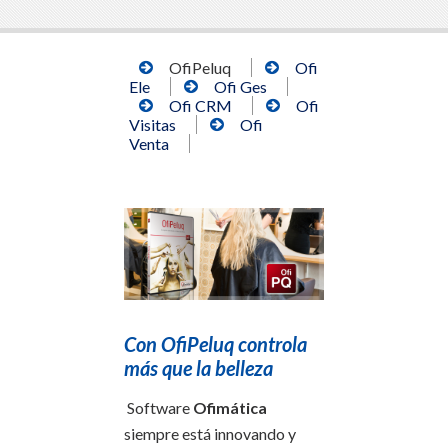
OfiPeluq
Ofi
Ele
Ofi Ges
Ofi CRM
Ofi
Visitas
Ofi
Venta
Con OfiPeluq controla
más que la belleza
Software
Ofimática
siempre está innovando y