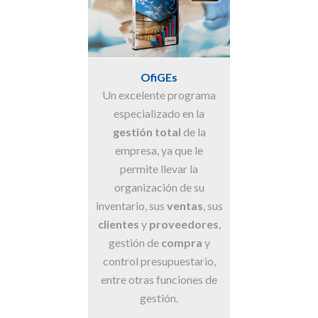
OfiGEs
OfiCR
Un excelente programa
Un módulo pode
especializado en la
las
ventas
, 
gestión total
de la
permite
organi
empresa, ya que le
los datos de sus
permite llevar la
empresas
o
a
organización de su
para realizar ac
inventario, sus
ventas
, sus
seguimiento co
clientes
y
proveedores
,
marketin
gestión de
compra
y
control presupuestario,
entre otras funciones de
gestión.